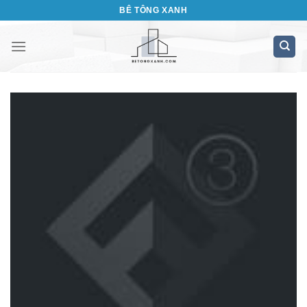
Bỏ
BÊ TÔNG XANH
qua
nội
dung