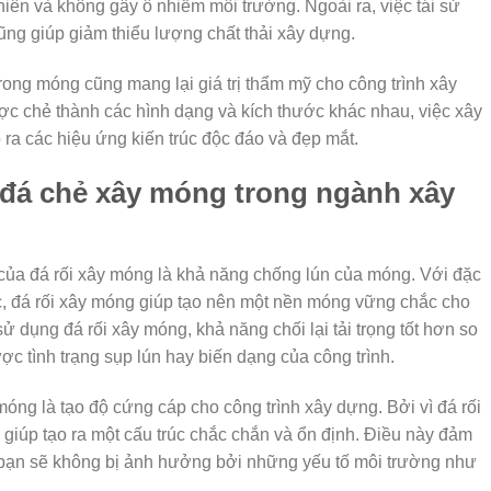
nhiên và không gây ô nhiễm môi trường. Ngoài ra, việc tái sử
ũng giúp giảm thiểu lượng chất thải xây dựng.
rong móng cũng mang lại giá trị thẩm mỹ cho công trình xây
ợc chẻ thành các hình dạng và kích thước khác nhau, việc xây
ra các hiệu ứng kiến trúc độc đáo và đẹp mắt.
đá chẻ xây móng trong ngành xây
của đá rối xây móng là khả năng chống lún của móng. Với đặc
, đá rối xây móng giúp tạo nên một nền móng vững chắc cho
sử dụng đá rối xây móng, khả năng chối lại tải trọng tốt hơn so
ược tình trạng sụp lún hay biến dạng của công trình.
óng là tạo độ cứng cáp cho công trình xây dựng. Bởi vì đá rối
 giúp tạo ra một cấu trúc chắc chắn và ổn định. Điều này đảm
 bạn sẽ không bị ảnh hưởng bởi những yếu tố môi trường như
.