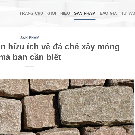
TRANG CHỦ
GIỚI THIỆU
SẢN PHẨM
BÁO GIÁ
TƯ VẤ
SẢN PHẨM
n hữu ích về đá chẻ xây móng
mà bạn cần biết