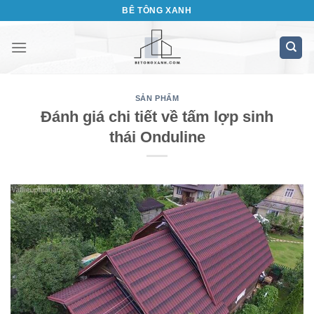
Bỏ
BÊ TÔNG XANH
qua
nội
dung
SẢN PHẨM
Đánh giá chi tiết về tấm lợp sinh
thái Onduline