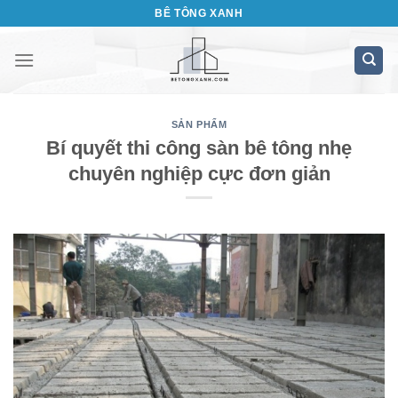
Bỏ
BÊ TÔNG XANH
qua
nội
dung
SẢN PHẨM
Bí quyết thi công sàn bê tông nhẹ
chuyên nghiệp cực đơn giản